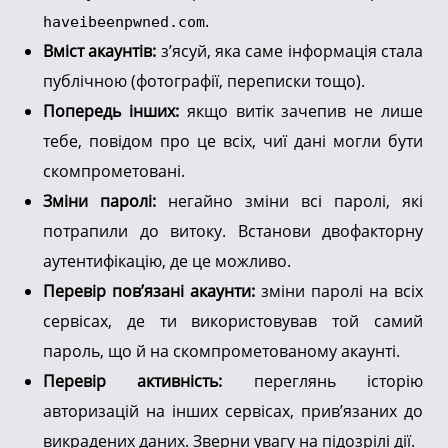
.
haveibeenpwned.com
Вміст акаунтів:
з’ясуй, яка саме інформація стала
публічною (фотографії, переписки тощо).
Попередь інших:
якщо витік зачепив не лише
тебе, повідом про це всіх, чиї дані могли бути
скомпрометовані.
Зміни паролі:
негайно зміни всі паролі, які
потрапили до витоку. Встанови двофакторну
аутентифікацію, де це можливо.
Перевір пов’язані акаунти:
зміни паролі на всіх
сервісах, де ти використовував той самий
пароль, що й на скомпрометованому акаунті.
Перевір активність:
переглянь історію
авторизацій на інших сервісах, прив’язаних до
викрадених даних. Зверни увагу на підозрілі дії.