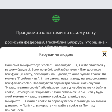
Працюємо з клієнтами по всьому світу
російська федерація, Республіка Білорусь, Угорщина -
не обслуговується
Керування згодою
Наш сайт використовує "cookie" - налаштування, які зберігаються у
вашому браузері. Вони потрібні, щоб забезпечити Вам доступ до
всіх функцій сайту, покращити ваш досвід та аналізувати трафік. Ви
contact@darkguard.com.ua
можете "Прийняти всі", і, тим самим, надати згоду на використання
всіх файлів cookie. Налаштувати параметри cookie, натиснувши
"Налаштування cookie", або відмовитися від необов'язкових файлів
cookie, натиснувши "Відхилити". Ваш вибір можна змінити у будь-
який момент у налаштуваннях cookie. Детальніше про
використання файлів cookie та обробку персональних даних можна
дізнатися у Політиці використання файлів cookie та Політиці
приватності.