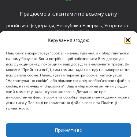
Працюємо з клієнтами по всьому світу
російська федерація, Республіка Білорусь, Угорщина -
не обслуговується
Керування згодою
Наш сайт використовує "cookie" - налаштування, які зберігаються у
вашому браузері. Вони потрібні, щоб забезпечити Вам доступ до
всіх функцій сайту, покращити ваш досвід та аналізувати трафік. Ви
contact@darkguard.com.ua
можете "Прийняти всі", і, тим самим, надати згоду на використання
всіх файлів cookie. Налаштувати параметри cookie, натиснувши
"Налаштування cookie", або відмовитися від необов'язкових файлів
cookie, натиснувши "Відхилити". Ваш вибір можна змінити у будь-
який момент у налаштуваннях cookie. Детальніше про
використання файлів cookie та обробку персональних даних можна
дізнатися у Політиці використання файлів cookie та Політиці
приватності.
+38-073-780-8070
Прийняти всі