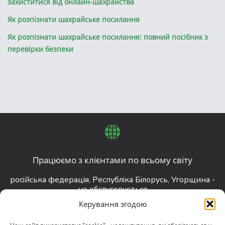
захиститися від онлайн-шахрайства
Як розпізнати шахрайське посилання
Як розпізнати шахрайське посилання: повний посібник з
перевірки безпеки
Працюємо з клієнтами по всьому світу
російська федерація, Республіка Білорусь, Угорщина -
не обслуговується
Керування згодою