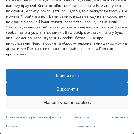
Наш сайт використовує "cookie" - налаштування, які зберігаються у
вашому браузері. Вони потрібні, щоб забезпечити Вам доступ до
всіх функцій сайту, покращити ваш досвід та аналізувати трафік. Ви
contact@darkguard.com.ua
можете "Прийняти всі", і, тим самим, надати згоду на використання
всіх файлів cookie. Налаштувати параметри cookie, натиснувши
"Налаштування cookie", або відмовитися від необов'язкових файлів
cookie, натиснувши "Відхилити". Ваш вибір можна змінити у будь-
який момент у налаштуваннях cookie. Детальніше про
використання файлів cookie та обробку персональних даних можна
дізнатися у Політиці використання файлів cookie та Політиці
приватності.
+38-073-780-8070
Прийняти всі
Відхилити
Налаштування cookies
Політика використання файлів
Політика
Контакти
Cookie
приватності
Авторське право належить DarkGuard © 2024 – 2026