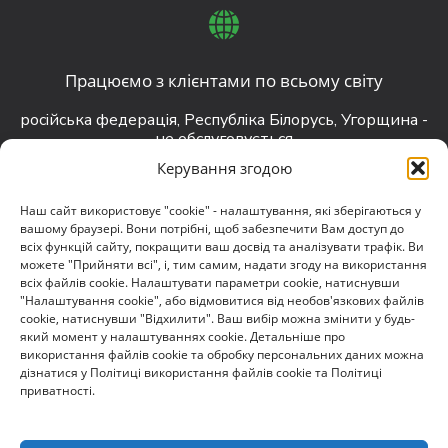
Працюємо з клієнтами по всьому світу
російська федерація, Республіка Білорусь, Угорщина -
не обслуговується
Керування згодою
Наш сайт використовує "cookie" - налаштування, які зберігаються у
вашому браузері. Вони потрібні, щоб забезпечити Вам доступ до
всіх функцій сайту, покращити ваш досвід та аналізувати трафік. Ви
contact@darkguard.com.ua
можете "Прийняти всі", і, тим самим, надати згоду на використання
всіх файлів cookie. Налаштувати параметри cookie, натиснувши
"Налаштування cookie", або відмовитися від необов'язкових файлів
cookie, натиснувши "Відхилити". Ваш вибір можна змінити у будь-
який момент у налаштуваннях cookie. Детальніше про
використання файлів cookie та обробку персональних даних можна
дізнатися у Політиці використання файлів cookie та Політиці
приватності.
+38-073-780-8070