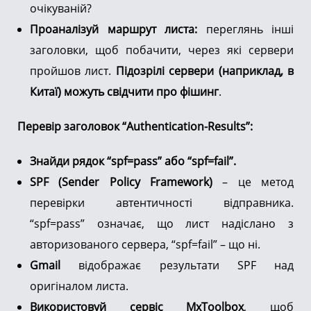
очікуваній?
Проаналізуй маршрут листа:
переглянь інші
заголовки, щоб побачити, через які сервери
пройшов лист.
Підозрілі сервери (наприклад, в
Китаї) можуть свідчити про фішинг
.
Перевір заголовок “Authentication-Results”:
Знайди рядок “spf=pass” або “spf=fail”.
SPF (Sender Policy Framework)
– це метод
перевірки автентичності відправника.
“spf=pass” означає, що лист надіслано з
авторизованого сервера, “spf=fail” – що ні.
Gmail
відображає результати SPF над
оригіналом листа.
Використовуй сервіс MxToolbox
, щоб